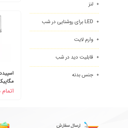
لنز
LED برای روشنایی در شب
وارم لایت
قابلیت دید در شب
جنس بدنه
مگاپیکسل 44X زوم
اتمام 
ارسال سفارش