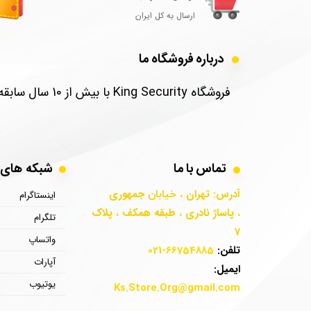
ارسال به کل ایران
درباره فروشگاه ما
​فروشگاه King Security با بیش از 10 سال سابقه در زمینه تامین امنیت و نصب تجهیزات امنیتی و نظارتی برای منزل و شرکت شما فعالیت دارد.
تماس با ما
​​​​شبکه ها
آدرس: تهران
جمهوری
، خیابان
اینستاگرام
پاساژ نادری
طبقه همکف
پلاک
،
،​​​​​​​
،
تلگرام
7
واتساپ
تلفن:
66754885-021
آپارات
ایمیل:
یوتیوب
Ks.Store.Org
@gmail.com