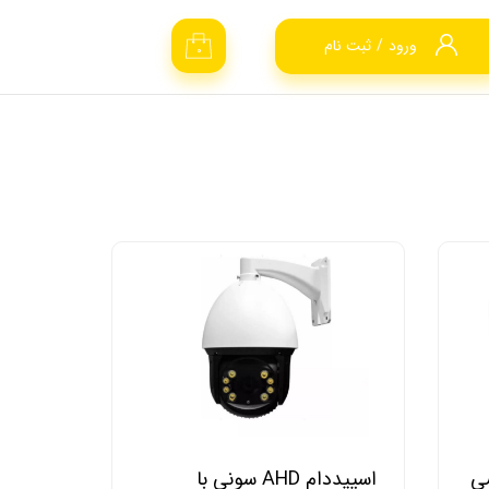
ورود
/
ثبت نام
۰
حساب کاربری من
تغییر گذر واژه
سفارشات
خروج از حساب
کاربری
شی
اسپیددام AHD سونی با