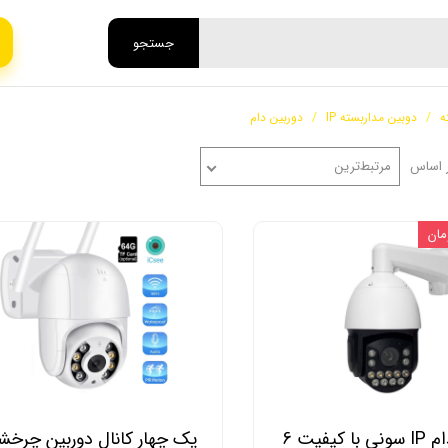
جستجو
ه
دوبین مداربسته IP
دوربین دام
 اساس
مرتبط‌ترین
اسپیددام IP سونی با کیفیت 6
پک چهار کانال دوربین چرخ