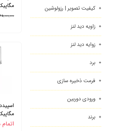
مگاپیکسل 44X زوم
کیفیت تصویر | رزولوشین
۴۵,۰۰۰,۰۰۰ تومان
زاویه دید لنز
زوایه دید لنز
برد
فرمت ذخیره سازی
ورودی دوربین
مگاپیکسل 44X زوم
برند
اتمام 