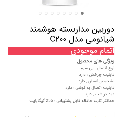
دوربین مداربسته هوشمند
شیائومی مدل C200
اتمام موجودی
ویژگی های محصول
نوع اتصال : بی سیم
قابلیت چرخش : دارد
تشخیص انسان : دارد
قابلیت اتصال به گوشی : دارد
دید در شب : دارد
حداکثر کارت حافظه قابل پشتیبانی : 256 گیگابایت