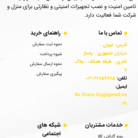
تامین امنیت و نصب تجهیزات امنیتی و نظارتی برای منزل و
شرکت شما فعالیت دارد.
تماس با ما
​​​​​​​​​​​​​​​​​​راهنمای خرید
نحوه ثبت سفارش
آدرس: تهران
،
جمهوری
پاساژ
خیابان
،
شیوه پرداخت
نادری
طبقه همکف
پلاک
،
،​​​​​​​
نحوه ارسال سفارش
7
پیگیری سفارش
تلفن:
66754885-021
ایمیل:
Ks.Store.Org
@gmail.co
m
خدمات مشتریان
​​​​شبکه های
اجتماعی
رویه گارانتی کالا