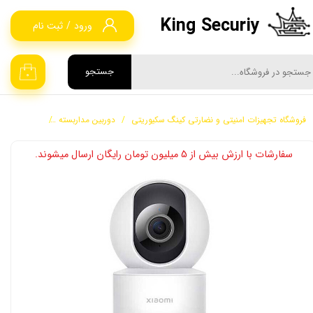
King Securiy
ورود
/
ثبت نام
حساب کاربری من
تغییر گذر واژه
جستجو
۰
سفارشات
فروشگاه تجهیزات امنیتی و نضارتی کینگ سکیوریتی
دوربین مداربسته
دوربین WIFI وسیم کارتی 4G
خروج از حساب کاربری
​​سفارشات با ارزش بیش از 5 میلیون تومان رایگان ارسال میشوند.