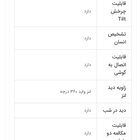
قابلیت
چرخش
دارد
Tilt
تشخیص
دارد
انسان
قابلیت
اتصال به
دارد
گوشی
زاویه دید
لنز واید 360 درجه
لنز
دید در شب
دارد
قابلیت
مکالمه دو
دارد