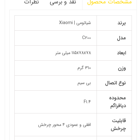
نقد و برسی
نظرات
مشخصات محصول
برند
شیائومی | Xiaomi
مدل
C200
ابعاد
115x78x78 میلی متر
وزن
310 گرم
نوع اتصال
بی سیم
محدوده
F1.4
دیافراگم
قابلیت
افقی و عمودی ۴ محور چرخش
چرخش