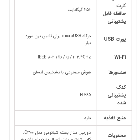
کارت
256 گیگابایت
حافظه قابل
پشتیبانی
درگاه microUSB برای تامین برق مورد
پورت USB
نیاز
Wi-Fi
IEEE 802.1 1b / g / n 2.4GHz
سنسورها
هوش مصنوعی با تشخیص انسان
کدک
پشتیبانی
H.265
شده
منبع تغذیه
دارد
دوربین مدار بسته شیائومی مدل C300،
محتویات
کابل شارژ، ماونت اتصال به دیوار، دفترچه