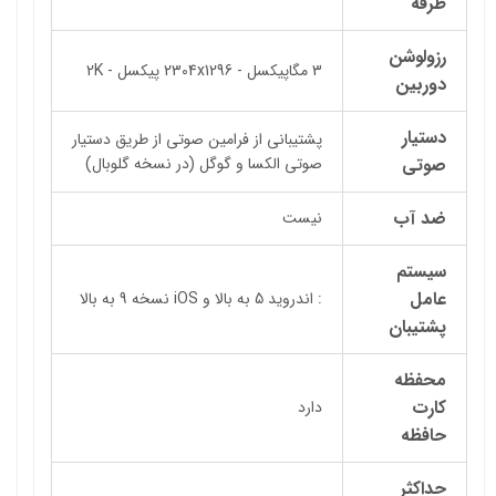
طرفه
رزولوشن
3 مگاپیکسل - 2304x1296 پیکسل - 2K
دوربین
دستیار
پشتیبانی از فرامین صوتی از طریق دستیار
صوتی
صوتی الکسا و گوگل (در نسخه گلوبال)
ضد آب
نیست
سیستم
عامل
: اندروید 5 به بالا و iOS نسخه 9 به بالا
پشتیبان
محفظه
کارت
دارد
حافظه
حداکثر