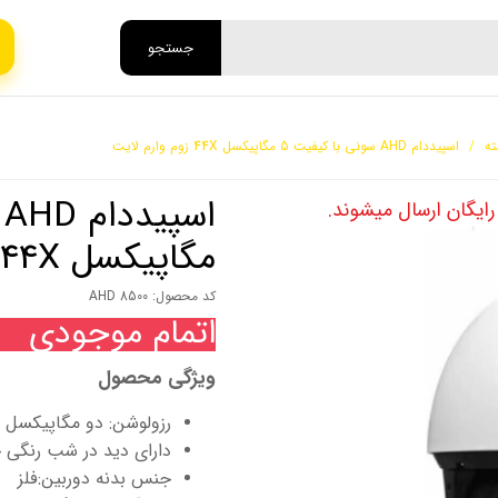
جستجو
ته
اسپیددام AHD سونی با کیفیت 5 مگاپیکسل 44X زوم وارم لایت
مگاپیکسل 44X زوم وارم لایت
کد محصول: AHD 8500
اتمام موجودی
ویژگی محصول
رزولوشن: دو مگاپیکسل
دارای دید در شب رنگی خیلی 
جنس بدنه دوربین:فلز