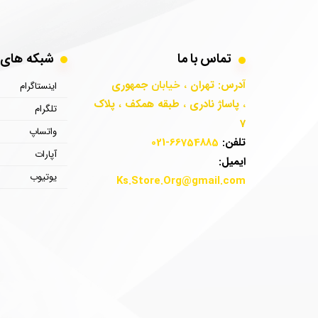
تماس با ما
​​​​شبکه ها
آدرس: تهران
جمهوری
، خیابان
اینستاگرام
پاساژ نادری
طبقه همکف
پلاک
،
،​​​​​​​
،
تلگرام
7
واتساپ
تلفن:
66754885-021
آپارات
ایمیل:
یوتیوب
Ks.Store.Org
@gmail.com