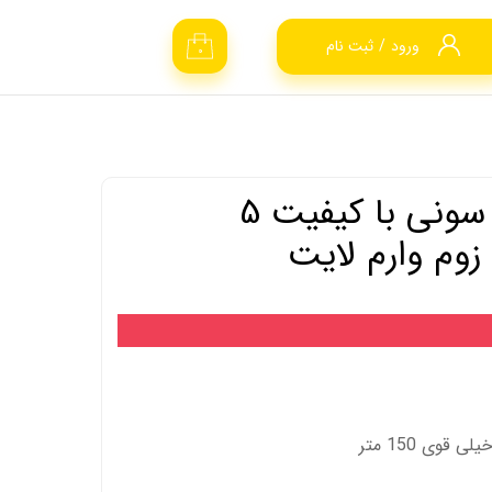
ورود
/
ثبت نام
۰
حساب کاربری من
تغییر گذر واژه
سفارشات
اسپیددام AHD سونی با کیفیت 5
خروج از حساب
کاربری
قوی 150 متر