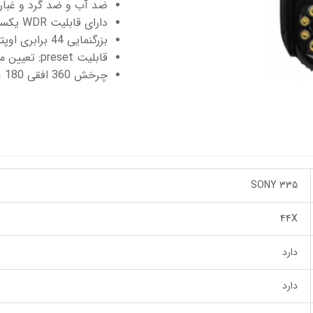
ضد آب و ضد گرد و غبار
دارای قابلیت WDR یکسان سازی نور محیط
بزرگنمایی 44 برابری اوپتیکال
قابلیت preset: تعیین محدوده گردش دوربین
چرخش 360 افقی 180 عمودی
SONY 335
44X
دارد
دارد