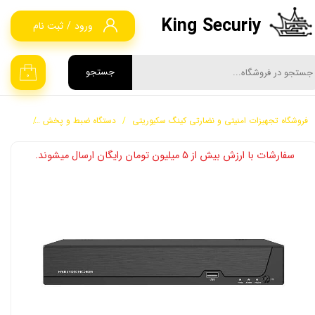
King Securiy
ورود
/
ثبت نام
حساب کاربری من
تغییر گذر واژه
جستجو
۰
سفارشات
فروشگاه تجهیزات امنیتی و نضارتی کینگ سکیوریتی
دستگاه ضبط و پخش
دستگاه NVR
خروج از حساب کاربری
​​سفارشات با ارزش بیش از 5 میلیون تومان رایگان ارسال میشوند.