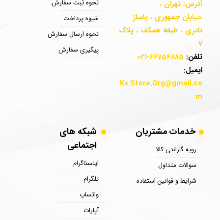
نحوه ثبت سفارش
آدرس: تهران
،
جمهوری
پاساژ
خیابان
،
شیوه پرداخت
نادری
طبقه همکف
پلاک
،
،​​​​​​​
نحوه ارسال سفارش
7
پیگیری سفارش
تلفن:
66754885-021
ایمیل:
Ks.Store.Org
@gmail.co
m
خدمات مشتریان
​​​​شبکه های
اجتماعی
رویه گارانتی کالا
اینستاگرام
سوالات متداول
تلگرام
شرایط و قوانین استفاده
واتساپ
آپارات